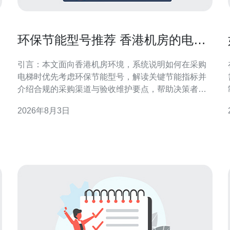
环保节能型号推荐 香港机房的电梯
在哪里买节能指标解读
引言：本文面向香港机房环境，系统说明如何在采购
电梯时优先考虑环保节能型号，解读关键节能指标并
介绍合规的采购渠道与验收维护要点，帮助决策者实
现能效与可靠性的平衡。 香港机房电梯的需求特点 香
2026年8月3日
港机房对电梯的需求侧重于连续运行、温控可靠与空
间紧凑。机房电梯通常承担设备运送与维护人员通
行，要求低振动、低噪音