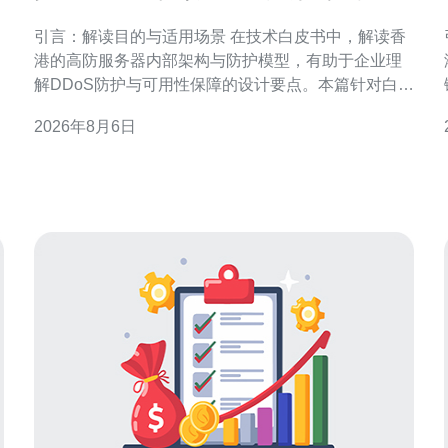
内部架构与防护模型
引言：解读目的与适用场景 在技术白皮书中，解读香
港的高防服务器内部架构与防护模型，有助于企业理
解DDoS防护与可用性保障的设计要点。本篇针对白皮
书内容进行结构化梳理，突出架构层次、流量清洗、
2026年8月6日
路由策略与运维流程，便于安全、网络及产品团队快
速落地与优化。 香港高防服务器架构概览 香港高防服
务器架构通常包含边缘接入、清洗中心、