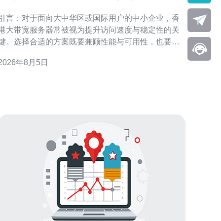
哪些省钱又实用的方案
引言：对于面向大中华区或国际用户的中小企业，香
港大带宽服务器常被视为提升访问速度与稳定性的关
键。选择合适的方案既要兼顾性能与可用性，也要控
制带宽成本。本文围绕“中小企业关心香港大带宽服务
2026年8月5日
器有哪些省钱又实用的方案”展开，提供可落地的技术
与采购思路，帮助企业在合规与运营需求下优化费用
结构。 理解中小企业在香港大带宽服