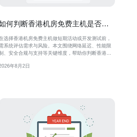
如何判断香港机房免费主机是否适
合短期活动或开发测试使用
在选择香港机房免费主机做短期活动或开发测试前，
需系统评估需求与风险。本文围绕网络延迟、性能限
制、安全合规与支持等关键维度，帮助你判断香港机
房免费主机是否符合项目目标与质量预期，便于快速
2026年8月2日
决策和风险控制。 评估需求与使用场景 明确使用场景
是第一步：短期活动通常要求上线迅速、带宽稳定和
应对突发流量；开发测试侧重环境隔离、便捷部署与
可重复性。把项目