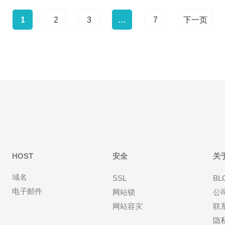
1
2
3
…
7
下一页
HOST
安全
关
域名
SSL
BL
电子邮件
网站锁
公
网站容灾
联
隐