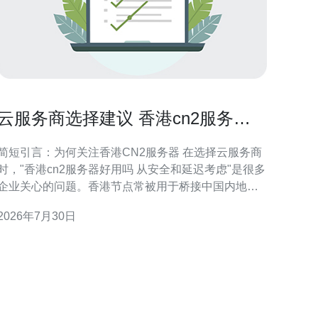
云服务商选择建议 香港cn2服务器
好用吗 从安全和延迟考虑
简短引言：为何关注香港CN2服务器 在选择云服务商
时，"香港cn2服务器好用吗 从安全和延迟考虑"是很多
企业关心的问题。香港节点常被用于桥接中国内地与
国际流量，CN2线路指向的是面向内地优化的电信骨
2026年7月30日
干路由。本文从延迟和安全两大维度出发，帮助读者
判断香港CN2部署是否适合自身业务，并建议必要的
测试与配套措施，不替代实际流量测试。