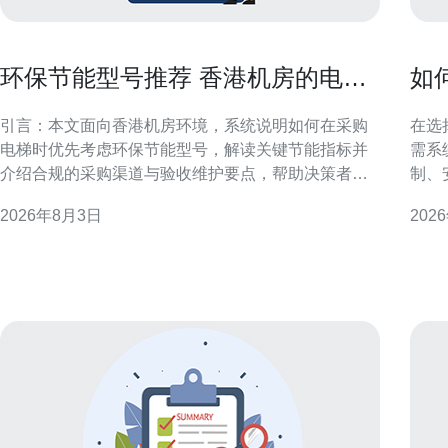
环保节能型号推荐 香港机房的电梯
如
在哪里买节能指标解读
合
引言：本文面向香港机房环境，系统说明如何在采购
在选
电梯时优先考虑环保节能型号，解读关键节能指标并
需系
介绍合规的采购渠道与验收维护要点，帮助决策者实
制、
现能效与可靠性的平衡。 香港机房电梯的需求特点 香
房免
2026年8月3日
202
港机房对电梯的需求侧重于连续运行、温控可靠与空
决策和风险控制
间紧凑。机房电梯通常承担设备运送与维护人员通
是第
行，要求低振动、低噪音
应对
可重