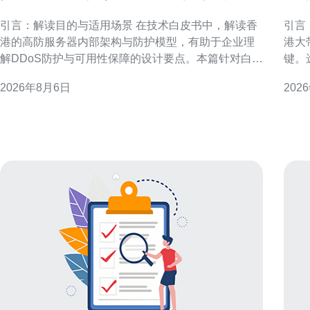
内部架构与防护模型
哪
引言：解读目的与适用场景 在技术白皮书中，解读香
引言
港的高防服务器内部架构与防护模型，有助于企业理
港大
解DDoS防护与可用性保障的设计要点。本篇针对白皮
键。
书内容进行结构化梳理，突出架构层次、流量清洗、
制带
2026年8月6日
202
路由策略与运维流程，便于安全、网络及产品团队快
器有
速落地与优化。 香港高防服务器架构概览 香港高防服
与采
务器架构通常包含边缘接入、清洗中心、