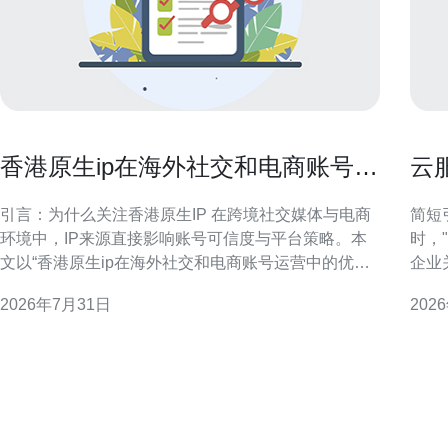
香港原生ip在海外社交和电商账号运
云
营中的优势解析
好
引言：为什么关注香港原生IP 在跨境社交媒体与电商
简短引
环境中，IP来源直接影响账号可信度与平台策略。本
时，
文以“香港原生ip在海外社交和电商账号运营中的优势
企业
解析”为核心，介绍其对合规、流量质量与商业转化的
国际
2026年7月31日
202
具体贡献，帮助市场与运营团队做出更具针对性的IP
干路
策略选择。 香港原生IP的定义与法律合规优势 香港原
判断
生IP指实际归属或路由于香
测试