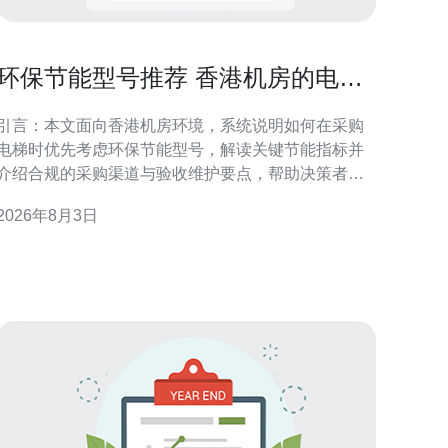
环保节能型号推荐 香港机房的电梯
在哪里买节能指标解读
引言：本文面向香港机房环境，系统说明如何在采购
电梯时优先考虑环保节能型号，解读关键节能指标并
介绍合规的采购渠道与验收维护要点，帮助决策者实
现能效与可靠性的平衡。 香港机房电梯的需求特点 香
2026年8月3日
港机房对电梯的需求侧重于连续运行、温控可靠与空
间紧凑。机房电梯通常承担设备运送与维护人员通
行，要求低振动、低噪音