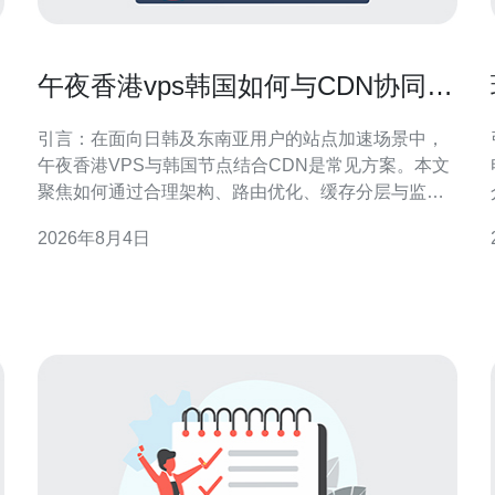
午夜香港vps韩国如何与CDN协同提
升海外加载速度
引言：在面向日韩及东南亚用户的站点加速场景中，
午夜香港VPS与韩国节点结合CDN是常见方案。本文
聚焦如何通过合理架构、路由优化、缓存分层与监控
手段，提升海外加载速度并兼顾SEO与GEO优化要
2026年8月4日
求，给出可落地的实施方向与注意事项，适配站长与
运维团队的实际操作。 架构与节点选择：午夜香港
VPS韩国协同原则 在架构层面，明确分工可提