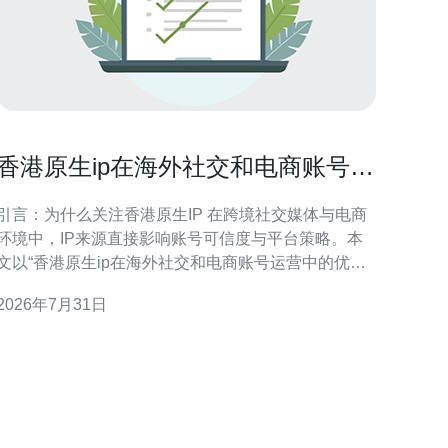
香港原生ip在海外社交和电商账号运
营中的优势解析
引言：为什么关注香港原生IP 在跨境社交媒体与电商
环境中，IP来源直接影响账号可信度与平台策略。本
文以“香港原生ip在海外社交和电商账号运营中的优势
解析”为核心，介绍其对合规、流量质量与商业转化的
2026年7月31日
具体贡献，帮助市场与运营团队做出更具针对性的IP
略选择。 香港原生IP的定义与法律合规优势 香港原
生IP指实际归属或路由于香