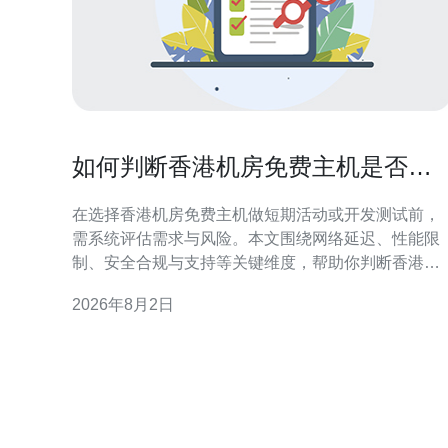
如何判断香港机房免费主机是否适
合短期活动或开发测试使用
在选择香港机房免费主机做短期活动或开发测试前，
需系统评估需求与风险。本文围绕网络延迟、性能限
制、安全合规与支持等关键维度，帮助你判断香港机
房免费主机是否符合项目目标与质量预期，便于快速
2026年8月2日
决策和风险控制。 评估需求与使用场景 明确使用场景
是第一步：短期活动通常要求上线迅速、带宽稳定和
应对突发流量；开发测试侧重环境隔离、便捷部署与
可重复性。把项目