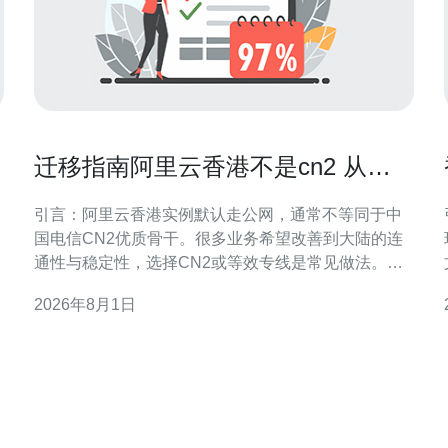
迁移指南阿里云香港不是cn2 从普
通公网到CN2的平滑过渡建议
引言：阿里云香港实例默认走公网，通常不等同于中
国电信CN2优质骨干。很多业务希望改善到大陆的连
通性与稳定性，选择CN2或等效专线是常见做法。本
文聚焦如何评估现状、选择路径并保证平滑过渡，兼
2026年8月1日
顾可控风险与可观提升。 理解CN2与普通公网的差异
CN2是中国电信面向公网优化的一类骨干网络，通常
策
提供更低延迟、更稳定的链路和更好的丢