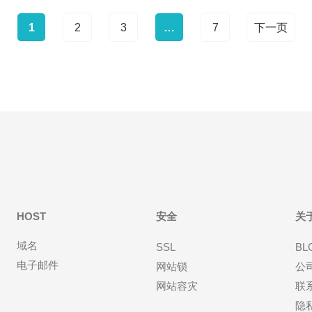
1
2
3
…
7
下一页
HOST
安全
关
域名
SSL
BL
电子邮件
网站锁
公
网站容灾
联
隐