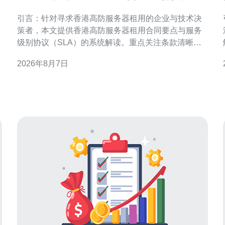
务级别协议解读指南
引言：针对寻求香港高防服务器租用的企业与技术决
策者，本文提供香港高防服务器租用合同要点与服务
级别协议（SLA）的系统解读。重点关注条款清晰
度、责任分配、可用性指标与合规要求，帮助降低安
2026年8月7日
全与运营风险并优化供应商管理流程。 合同主体与法
律适用 明确合同双方主体身份、授权签署人及法律适
用非常关键。合同应注明供应商注册地、客户所在地