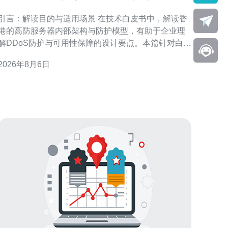
内部架构与防护模型
引言：解读目的与适用场景 在技术白皮书中，解读香
港的高防服务器内部架构与防护模型，有助于企业理
解DDoS防护与可用性保障的设计要点。本篇针对白皮
书内容进行结构化梳理，突出架构层次、流量清洗、
2026年8月6日
路由策略与运维流程，便于安全、网络及产品团队快
速落地与优化。 香港高防服务器架构概览 香港高防服
务器架构通常包含边缘接入、清洗中心、