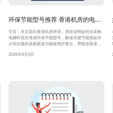
环保节能型号推荐 香港机房的电梯
在哪里买节能指标解读
引言：本文面向香港机房环境，系统说明如何在采购
电梯时优先考虑环保节能型号，解读关键节能指标并
介绍合规的采购渠道与验收维护要点，帮助决策者实
现能效与可靠性的平衡。 香港机房电梯的需求特点 香
2026年8月3日
港机房对电梯的需求侧重于连续运行、温控可靠与空
间紧凑。机房电梯通常承担设备运送与维护人员通
行，要求低振动、低噪音