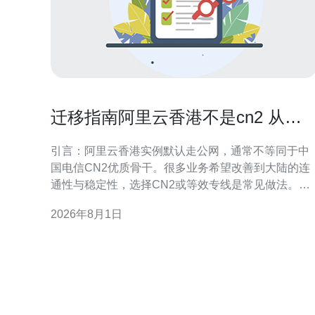
迁移指南阿里云香港不是cn2 从普
通公网到CN2的平滑过渡建议
引言：阿里云香港实例默认走公网，通常不等同于中
国电信CN2优质骨干。很多业务希望改善到大陆的连
通性与稳定性，选择CN2或等效专线是常见做法。本
文聚焦如何评估现状、选择路径并保证平滑过渡，兼
2026年8月1日
顾可控风险与可观提升。 理解CN2与普通公网的差异
CN2是中国电信面向公网优化的一类骨干网络，通常
提供更低延迟、更稳定的链路和更好的丢