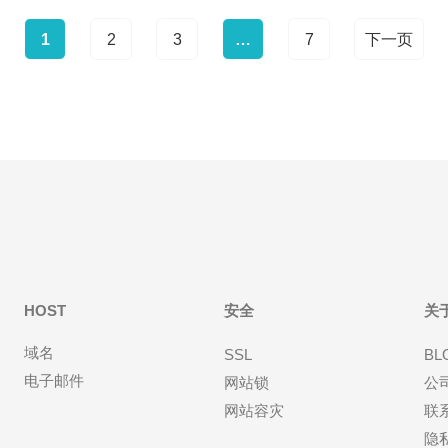
1
2
3
…
7
下一页
HOST
安全
关
域名
SSL
BL
电子邮件
网站锁
公
网站容灾
联
隐