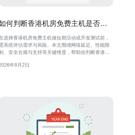
如何判断香港机房免费主机是否适
合短期活动或开发测试使用
在选择香港机房免费主机做短期活动或开发测试前，
需系统评估需求与风险。本文围绕网络延迟、性能限
制、安全合规与支持等关键维度，帮助你判断香港机
房免费主机是否符合项目目标与质量预期，便于快速
2026年8月2日
决策和风险控制。 评估需求与使用场景 明确使用场景
是第一步：短期活动通常要求上线迅速、带宽稳定和
应对突发流量；开发测试侧重环境隔离、便捷部署与
可重复性。把项目