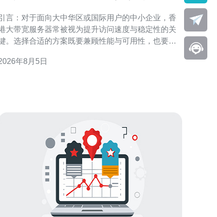
哪些省钱又实用的方案
引言：对于面向大中华区或国际用户的中小企业，香
港大带宽服务器常被视为提升访问速度与稳定性的关
键。选择合适的方案既要兼顾性能与可用性，也要控
制带宽成本。本文围绕“中小企业关心香港大带宽服务
2026年8月5日
器有哪些省钱又实用的方案”展开，提供可落地的技术
与采购思路，帮助企业在合规与运营需求下优化费用
结构。 理解中小企业在香港大带宽服