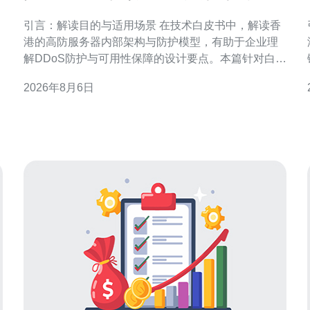
内部架构与防护模型
引言：解读目的与适用场景 在技术白皮书中，解读香
港的高防服务器内部架构与防护模型，有助于企业理
解DDoS防护与可用性保障的设计要点。本篇针对白皮
书内容进行结构化梳理，突出架构层次、流量清洗、
2026年8月6日
路由策略与运维流程，便于安全、网络及产品团队快
速落地与优化。 香港高防服务器架构概览 香港高防服
务器架构通常包含边缘接入、清洗中心、