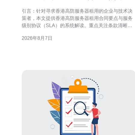
务级别协议解读指南
引言：针对寻求香港高防服务器租用的企业与技术决
策者，本文提供香港高防服务器租用合同要点与服务
级别协议（SLA）的系统解读。重点关注条款清晰
度、责任分配、可用性指标与合规要求，帮助降低安
2026年8月7日
全与运营风险并优化供应商管理流程。 合同主体与法
律适用 明确合同双方主体身份、授权签署人及法律适
用非常关键。合同应注明供应商注册地、客户所在地