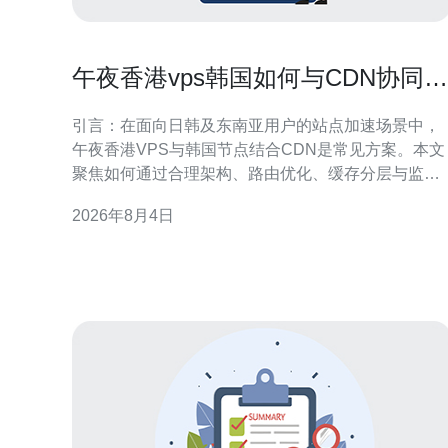
午夜香港vps韩国如何与CDN协同提
升海外加载速度
引言：在面向日韩及东南亚用户的站点加速场景中，
午夜香港VPS与韩国节点结合CDN是常见方案。本文
聚焦如何通过合理架构、路由优化、缓存分层与监控
手段，提升海外加载速度并兼顾SEO与GEO优化要
2026年8月4日
求，给出可落地的实施方向与注意事项，适配站长与
运维团队的实际操作。 架构与节点选择：午夜香港
VPS韩国协同原则 在架构层面，明确分工可提