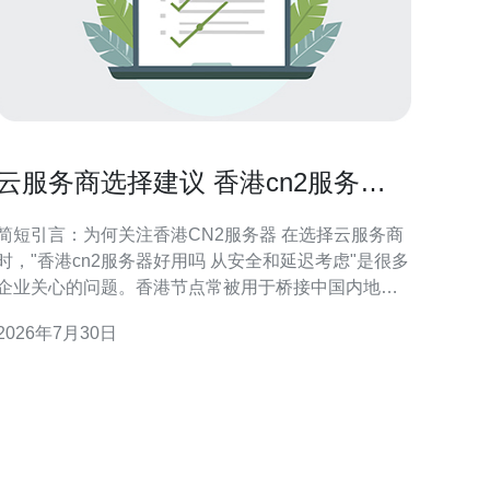
云服务商选择建议 香港cn2服务器
好用吗 从安全和延迟考虑
简短引言：为何关注香港CN2服务器 在选择云服务商
时，"香港cn2服务器好用吗 从安全和延迟考虑"是很多
企业关心的问题。香港节点常被用于桥接中国内地与
国际流量，CN2线路指向的是面向内地优化的电信骨
2026年7月30日
干路由。本文从延迟和安全两大维度出发，帮助读者
判断香港CN2部署是否适合自身业务，并建议必要的
测试与配套措施，不替代实际流量测试。