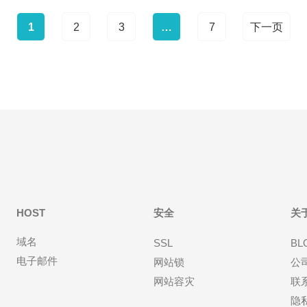
1
2
3
…
7
下一页
HOST
安全
关
域名
SSL
BL
电子邮件
网站锁
公
网站容灾
联
隐