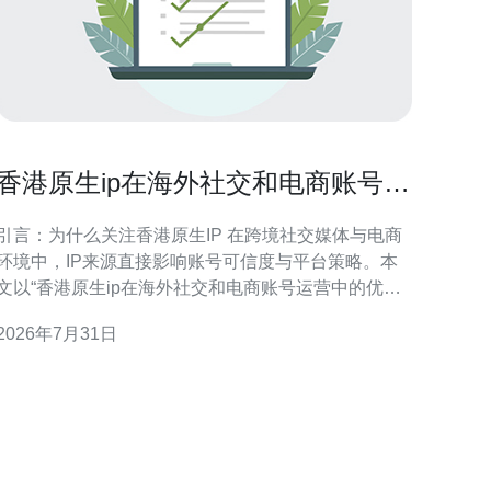
香港原生ip在海外社交和电商账号运
营中的优势解析
引言：为什么关注香港原生IP 在跨境社交媒体与电商
环境中，IP来源直接影响账号可信度与平台策略。本
文以“香港原生ip在海外社交和电商账号运营中的优势
解析”为核心，介绍其对合规、流量质量与商业转化的
2026年7月31日
具体贡献，帮助市场与运营团队做出更具针对性的IP
略选择。 香港原生IP的定义与法律合规优势 香港原
生IP指实际归属或路由于香