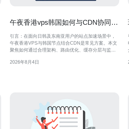
午夜香港vps韩国如何与CDN协同提
升海外加载速度
引言：在面向日韩及东南亚用户的站点加速场景中，
午夜香港VPS与韩国节点结合CDN是常见方案。本文
聚焦如何通过合理架构、路由优化、缓存分层与监控
手段，提升海外加载速度并兼顾SEO与GEO优化要
2026年8月4日
求，给出可落地的实施方向与注意事项，适配站长与
运维团队的实际操作。 架构与节点选择：午夜香港
VPS韩国协同原则 在架构层面，明确分工可提