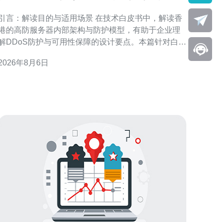
内部架构与防护模型
引言：解读目的与适用场景 在技术白皮书中，解读香
港的高防服务器内部架构与防护模型，有助于企业理
解DDoS防护与可用性保障的设计要点。本篇针对白皮
书内容进行结构化梳理，突出架构层次、流量清洗、
2026年8月6日
路由策略与运维流程，便于安全、网络及产品团队快
速落地与优化。 香港高防服务器架构概览 香港高防服
务器架构通常包含边缘接入、清洗中心、