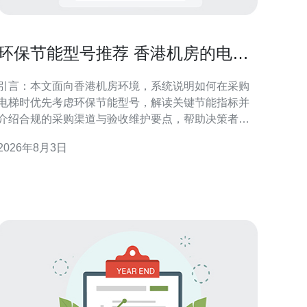
环保节能型号推荐 香港机房的电梯
在哪里买节能指标解读
引言：本文面向香港机房环境，系统说明如何在采购
电梯时优先考虑环保节能型号，解读关键节能指标并
介绍合规的采购渠道与验收维护要点，帮助决策者实
现能效与可靠性的平衡。 香港机房电梯的需求特点 香
2026年8月3日
港机房对电梯的需求侧重于连续运行、温控可靠与空
间紧凑。机房电梯通常承担设备运送与维护人员通
行，要求低振动、低噪音