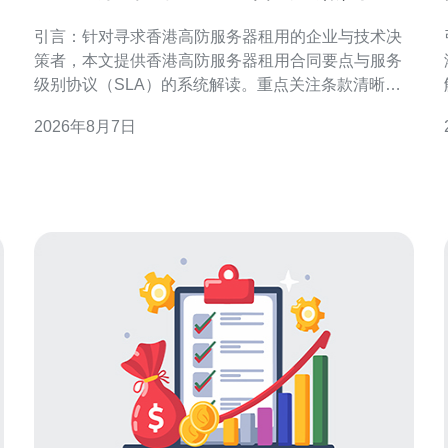
务级别协议解读指南
引言：针对寻求香港高防服务器租用的企业与技术决
策者，本文提供香港高防服务器租用合同要点与服务
级别协议（SLA）的系统解读。重点关注条款清晰
度、责任分配、可用性指标与合规要求，帮助降低安
2026年8月7日
全与运营风险并优化供应商管理流程。 合同主体与法
律适用 明确合同双方主体身份、授权签署人及法律适
用非常关键。合同应注明供应商注册地、客户所在地