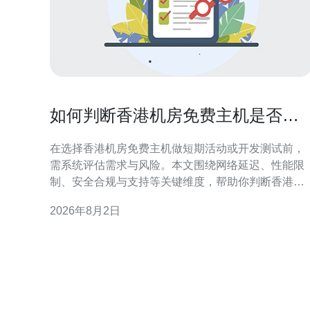
如何判断香港机房免费主机是否适
合短期活动或开发测试使用
在选择香港机房免费主机做短期活动或开发测试前，
需系统评估需求与风险。本文围绕网络延迟、性能限
制、安全合规与支持等关键维度，帮助你判断香港机
房免费主机是否符合项目目标与质量预期，便于快速
2026年8月2日
决策和风险控制。 评估需求与使用场景 明确使用场景
是第一步：短期活动通常要求上线迅速、带宽稳定和
应对突发流量；开发测试侧重环境隔离、便捷部署与
可重复性。把项目