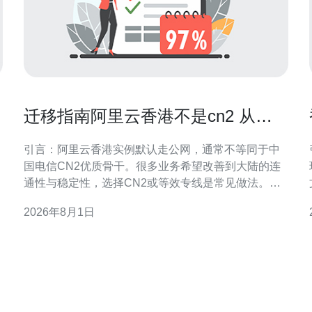
迁移指南阿里云香港不是cn2 从普
通公网到CN2的平滑过渡建议
引言：阿里云香港实例默认走公网，通常不等同于中
国电信CN2优质骨干。很多业务希望改善到大陆的连
通性与稳定性，选择CN2或等效专线是常见做法。本
文聚焦如何评估现状、选择路径并保证平滑过渡，兼
2026年8月1日
顾可控风险与可观提升。 理解CN2与普通公网的差异
CN2是中国电信面向公网优化的一类骨干网络，通常
策
提供更低延迟、更稳定的链路和更好的丢