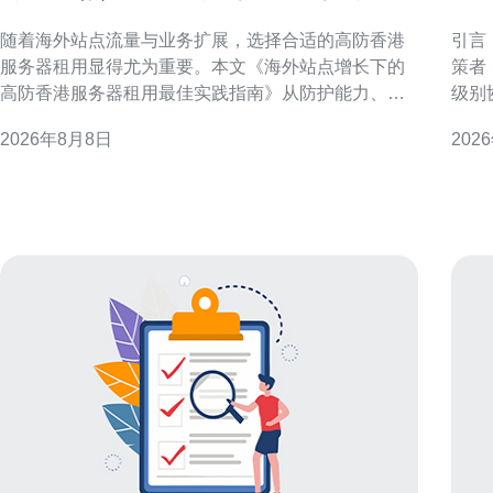
租用最佳实践指南
务
随着海外站点流量与业务扩展，选择合适的高防香港
引言
服务器租用显得尤为重要。本文《海外站点增长下的
策者
高防香港服务器租用最佳实践指南》从防护能力、网
级别
络优化、合规与运维等角度，提供可执行的建议，帮
度、
2026年8月8日
202
助企业在海外布局时兼顾可用性、安全性与成本效
全与运
率，提升用户访问体验并降低风险。 为何在海外站点
律适用 明确合同双方主体身份、授权
增长下优先考虑高防香港服务器
用非