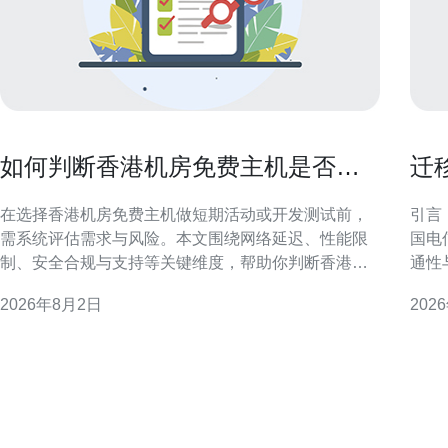
如何判断香港机房免费主机是否适
迁
合短期活动或开发测试使用
通
在选择香港机房免费主机做短期活动或开发测试前，
引言
需系统评估需求与风险。本文围绕网络延迟、性能限
国电
制、安全合规与支持等关键维度，帮助你判断香港机
通性
房免费主机是否符合项目目标与质量预期，便于快速
文聚
2026年8月2日
202
决策和风险控制。 评估需求与使用场景 明确使用场景
顾可控风险
是第一步：短期活动通常要求上线迅速、带宽稳定和
CN
应对突发流量；开发测试侧重环境隔离、便捷部署与
提供
可重复性。把项目