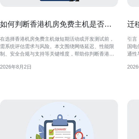
如何判断香港机房免费主机是否适
迁
合短期活动或开发测试使用
通
在选择香港机房免费主机做短期活动或开发测试前，
引言
需系统评估需求与风险。本文围绕网络延迟、性能限
国电
制、安全合规与支持等关键维度，帮助你判断香港机
通性
房免费主机是否符合项目目标与质量预期，便于快速
文聚
2026年8月2日
202
决策和风险控制。 评估需求与使用场景 明确使用场景
顾可控风险
是第一步：短期活动通常要求上线迅速、带宽稳定和
CN
应对突发流量；开发测试侧重环境隔离、便捷部署与
提供
可重复性。把项目