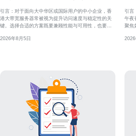
哪些省钱又实用的方案
升
引言：对于面向大中华区或国际用户的中小企业，香
引言
港大带宽服务器常被视为提升访问速度与稳定性的关
午夜
键。选择合适的方案既要兼顾性能与可用性，也要控
聚焦
制带宽成本。本文围绕“中小企业关心香港大带宽服务
手段
2026年8月5日
202
器有哪些省钱又实用的方案”展开，提供可落地的技术
求，
与采购思路，帮助企业在合规与运营需求下优化费用
运维团队的
结构。 理解中小企业在香港大带宽服