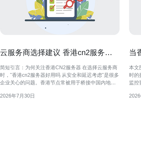
云服务商选择建议 香港cn2服务器
当
好用吗 从安全和延迟考虑
接
简短引言：为何关注香港CN2服务器 在选择云服务商
本文
时，"香港cn2服务器好用吗 从安全和延迟考虑"是很多
时的
企业关心的问题。香港节点常被用于桥接中国内地与
监控
国际流量，CN2线路指向的是面向内地优化的电信骨
限场景中做
2026年7月30日
202
干路由。本文从延迟和安全两大维度出发，帮助读者
户流
判断香港CN2部署是否适合自身业务，并建议必要的
宽占
测试与配套措施，不替代实际流量测试。
以上